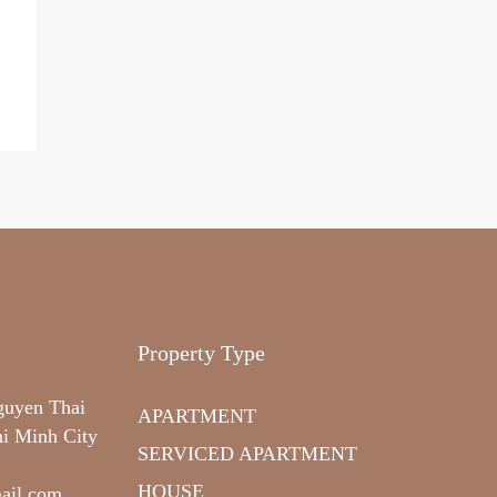
Property Type
guyen Thai
APARTMENT
hi Minh City
SERVICED APARTMENT
HOUSE
ail.com