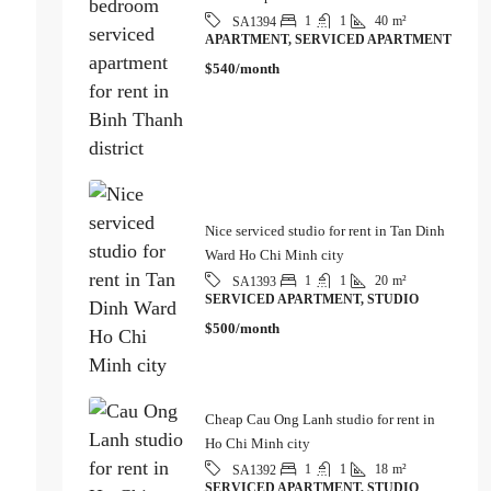
1
1
40
m²
SA1394
APARTMENT, SERVICED APARTMENT
$540/month
Nice serviced studio for rent in Tan Dinh
Ward Ho Chi Minh city
1
1
20
m²
SA1393
SERVICED APARTMENT, STUDIO
$500/month
Cheap Cau Ong Lanh studio for rent in
Ho Chi Minh city
1
1
18
m²
SA1392
SERVICED APARTMENT, STUDIO