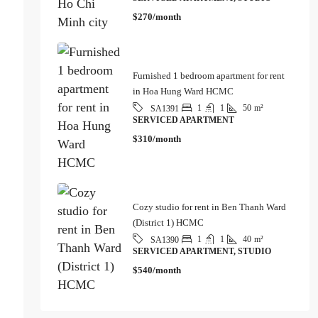
$270/month
Furnished 1 bedroom apartment for rent
in Hoa Hung Ward HCMC
1
1
50
m²
SA1391
SERVICED APARTMENT
$310/month
Cozy studio for rent in Ben Thanh Ward
(District 1) HCMC
1
1
40
m²
SA1390
SERVICED APARTMENT, STUDIO
$540/month