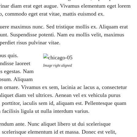
pulvinar diam erat eget augue. Vivamus elementum eget lorem
o, commodo eget erat vitae, mattis euismod ex.
suere maximus nunc. Sed tristique mollis ex. Aliquam erat
dunt. Suspendisse potenti. Nam eu mollis velit, maximus
erdiet risus pulvinar vitae.
bus quis.
ndisse laoreet
Image right aligned
tus egestas. Nam
 ipsum. Aliquam
 ornare. Vivamus ex sem, lacinia ac lacus a, consectetur
liquet diam vel ultrices. Aenean vel ex vehicula purus
porttitor, iaculis sem id, aliquam est. Pellentesque quam
 facilisis ligula ut nulla interdum varius.
ibendum ante. Nunc aliquet libero ut dui scelerisque
 scelerisque elementum id et massa. Donec est velit,