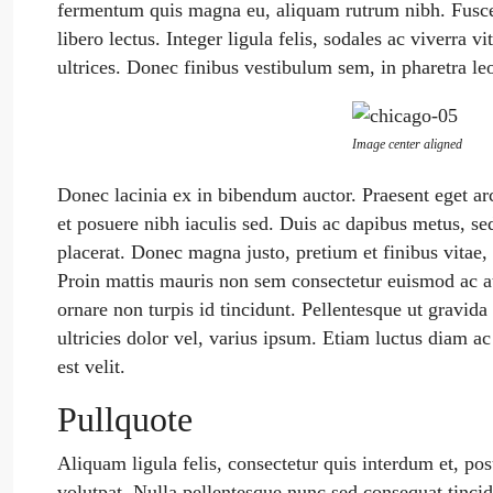
fermentum quis magna eu, aliquam rutrum nibh. Fusce s
libero lectus. Integer ligula felis, sodales ac viverra 
ultrices. Donec finibus vestibulum sem, in pharetra leo
Image center aligned
Donec lacinia ex in bibendum auctor. Praesent eget a
et posuere nibh iaculis sed. Duis ac dapibus metus, se
placerat. Donec magna justo, pretium et finibus vitae,
Proin mattis mauris non sem consectetur euismod ac at
ornare non turpis id tincidunt. Pellentesque ut gravida 
ultricies dolor vel, varius ipsum. Etiam luctus diam ac
est velit.
Pullquote
Aliquam ligula felis, consectetur quis interdum et, po
volutpat. Nulla pellentesque nunc sed consequat tinci