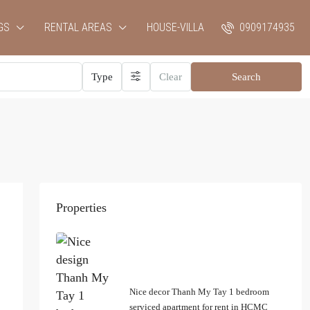
GS
RENTAL AREAS
HOUSE-VILLA
0909174935
Type
Clear
Search
Properties
Nice decor Thanh My Tay 1 bedroom
serviced apartment for rent in HCMC