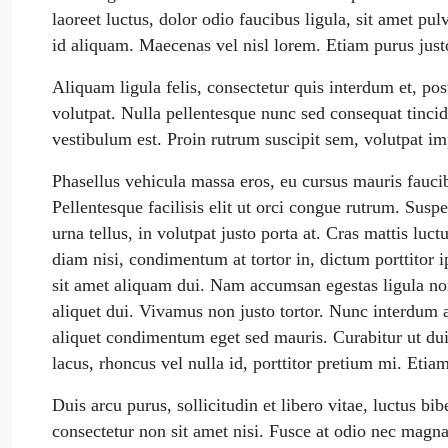
laoreet luctus, dolor odio faucibus ligula, sit amet 
id aliquam. Maecenas vel nisl lorem. Etiam purus just
Aliquam ligula felis, consectetur quis interdum et, po
volutpat. Nulla pellentesque nunc sed consequat tinci
vestibulum est. Proin rutrum suscipit sem, volutpat imp
Phasellus vehicula massa eros, eu cursus mauris fauci
Pellentesque facilisis elit ut orci congue rutrum. Suspe
urna tellus, in volutpat justo porta at. Cras mattis luc
diam nisi, condimentum at tortor in, dictum porttitor
sit amet aliquam dui. Nam accumsan egestas ligula non
aliquet dui. Vivamus non justo tortor. Nunc interdum a
aliquet condimentum eget sed mauris. Curabitur ut dui 
lacus, rhoncus vel nulla id, porttitor pretium mi. Etiam
Duis arcu purus, sollicitudin et libero vitae, luctus b
consectetur non sit amet nisi. Fusce at odio nec magna