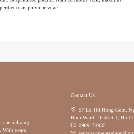
erdiet risus pulvinar vitae.
Contact Us
57 Le Thi Hong Gam, N
Binh Ward, District 1, Ho C
, specializing
0909174935
. With years
rentapartmentsaigon@gm