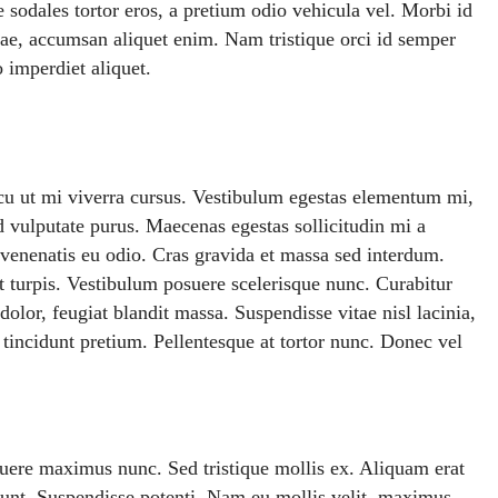
odales tortor eros, a pretium odio vehicula vel. Morbi id
vitae, accumsan aliquet enim. Nam tristique orci id semper
 imperdiet aliquet.
rcu ut mi viverra cursus. Vestibulum egestas elementum mi,
d vulputate purus. Maecenas egestas sollicitudin mi a
 venenatis eu odio. Cras gravida et massa sed interdum.
 turpis. Vestibulum posuere scelerisque nunc. Curabitur
dolor, feugiat blandit massa. Suspendisse vitae nisl lacinia,
 tincidunt pretium. Pellentesque at tortor nunc. Donec vel
suere maximus nunc. Sed tristique mollis ex. Aliquam erat
dunt. Suspendisse potenti. Nam eu mollis velit, maximus